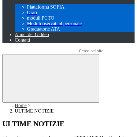
Piattaforma SOFIA
Orari
moduli PCTO
Moduli riservati al personale
Graduatorie ATA
Amici del Galileo
Contatti
Campo di ricerca per le pagine del sito
Home
>
ULTIME NOTIZIE
ULTIME NOTIZIE