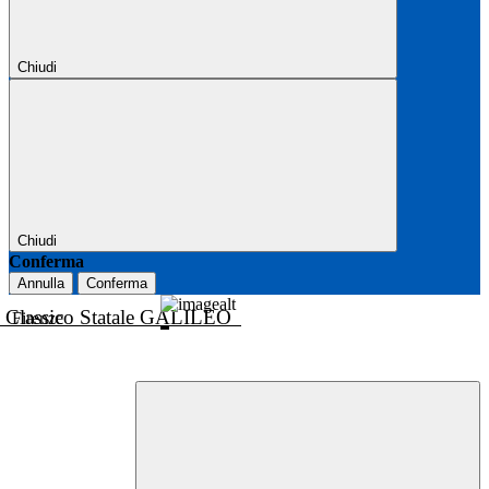
Chiudi
Chiudi
Conferma
Annulla
Conferma
o Classico Statale GALILEO
Firenze