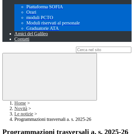
Piattaforma SOFIA
Orari
moduli PCTO
Moduli riservati al personale
Graduatorie ATA
Amici del Galileo
Contatti
Campo di ricerca per le pagine del sito
Home
>
Novità
>
Le notizie
>
Programmazioni trasversali a. s. 2025-26
Programmazioni trasversali a. s. 2025-26