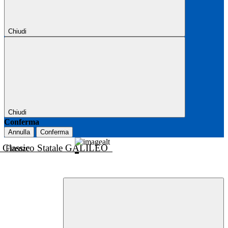
Chiudi
Chiudi
Conferma
Annulla
Conferma
o Classico Statale GALILEO
Firenze